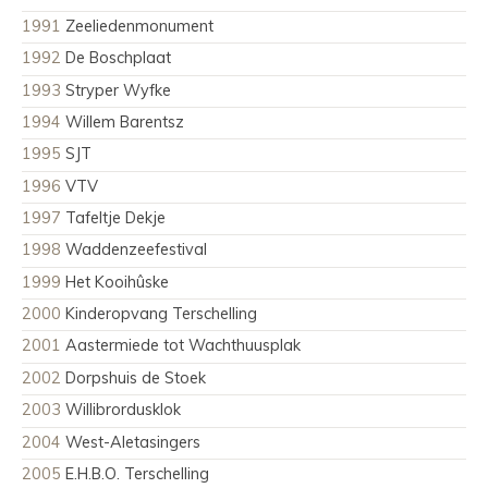
1991
Zeeliedenmonument
1992
De Boschplaat
1993
Stryper Wyfke
1994
Willem Barentsz
1995
SJT
1996
VTV
1997
Tafeltje Dekje
1998
Waddenzeefestival
1999
Het Kooihûske
2000
Kinderopvang Terschelling
2001
Aastermiede tot Wachthuusplak
2002
Dorpshuis de Stoek
2003
Willibrordusklok
2004
West-Aletasingers
2005
E.H.B.O. Terschelling