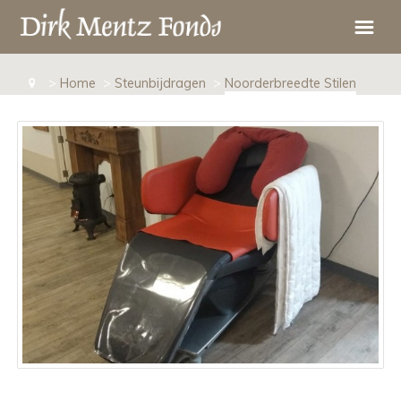
Het Fonds
>
Home
>
Steunbijdragen
>
Noorderbreedte Stilen
Doneren
Beleidsplan
Steunbijdragen
Doelstelling
Giftenaftrek, eenmalige schenkingen
Nieuws
Bestuur
Testamentair schenken
Statuten
Beloningsbeleid
Legaat
Financiële Verantwoording
Erfstelling