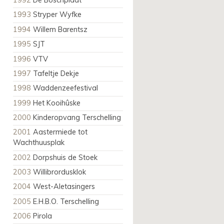
1992
De Boschplaat
1993
Stryper Wyfke
1994
Willem Barentsz
1995
SJT
1996
VTV
1997
Tafeltje Dekje
1998
Waddenzeefestival
1999
Het Kooihûske
2000
Kinderopvang Terschelling
2001
Aastermiede tot
Wachthuusplak
2002
Dorpshuis de Stoek
2003
Willibrordusklok
2004
West-Aletasingers
2005
E.H.B.O. Terschelling
2006
Pirola