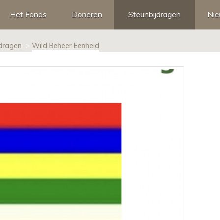
Het Fonds
Doneren
Steunbijdragen
Ni
Beleidsplan
Giftenaftrek, eenmalige schenkingen
jdragen
>
Wild Beheer Eenheid
Doelstelling
Testamentair schenken
Bestuur
Legaat
Beloningsbeleid
Erfstelling
Financiële Verantwoording