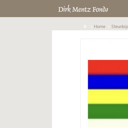
>
Home
>
Steunbi