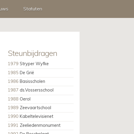
euws
Statuten
Steunbijdragen
1979
Stryper Wyfke
1985
De Grië
1986
Basisscholen
1987
ds.Vossersschool
1988
Oerol
1989
Zeevaartschool
1990
Kabeltelevisienet
1991
Zeeliedenmonument